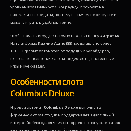
уровнем волатильности. Все раунды проходят на
виртуальные кредиты, поэтому вы ничем не рискуете и
можете играть в удобном темпе.
Чтобы начать игру, достаточно нажать кнопку
«Играть»
.
На платформе
Казино Azino888
представлено более
10 000 игровых автоматов от ведущих провайдеров,
включая классические слоты, видеослоты, настольные
игры и live-раздел.
Особенности слота
Columbus Deluxe
Игровой автомат
Columbus Deluxe
выполнен в
фирменном стиле студии
и поддерживает адаптивный
интерфейс, благодаря чему он корректно запускается как
на компьютере, так и на мобильных устройствах.