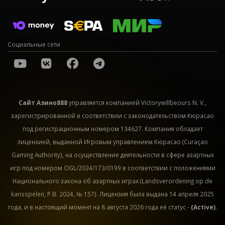
Социальные сети
Сайт Азино888
управляется компанией Victorywillbeours N. V.,
зарегистрированной в соответствии с законодательством Кюрасао
под регистрационным номером 134627. Компания обладает
лицензией, выданной Игровым управлением Кюрасао (Curaçao
Gaming Authority), на осуществление деятельности в сфере азартных
игр под номером OGL/2024/173/0199 в соответствии с положениями
Национального закона об азартных играх (Landsverordening op de
kansspelen, P.B. 2024, № 157). Лицензия была выдана 14 апреля 2025
года, и в настоящий момент на 8 августа 2026 года её статус -
(Active)
.