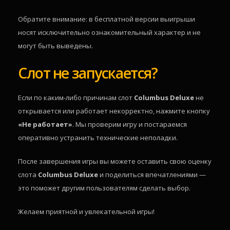
Обратите внимание: в бесплатной версии выигрыши
носят исключительно ознакомительный характер и не
могут быть выведены.
Слот не запускается?
Если по каким-либо причинам слот
Columbus Deluxe
не
открывается или работает некорректно, нажмите кнопку
«Не работает»
. Мы проверим игру и постараемся
оперативно устранить технические неполадки.
После завершения игры вы можете оставить свою оценку
слота
Columbus Deluxe
и поделиться впечатлениями —
это поможет другим пользователям сделать выбор.
Желаем приятной и увлекательной игры!