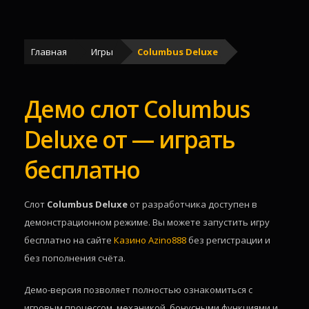
Главная
Игры
Columbus Deluxe
Демо слот Columbus
Deluxe от — играть
бесплатно
Слот
Columbus Deluxe
от разработчика
доступен в
демонстрационном режиме. Вы можете запустить игру
бесплатно на сайте
Казино Azino888
без регистрации и
без пополнения счёта.
Демо-версия позволяет полностью ознакомиться с
игровым процессом, механикой, бонусными функциями и