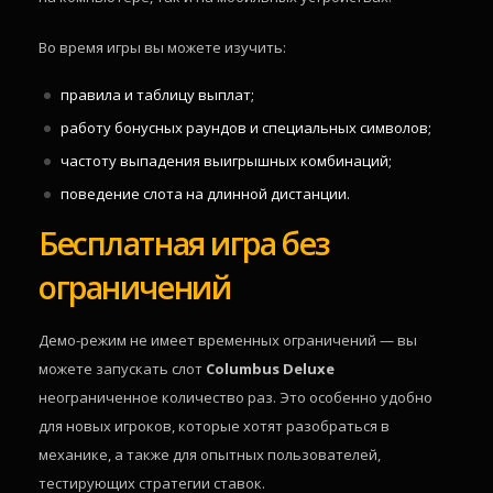
Во время игры вы можете изучить:
правила и таблицу выплат;
работу бонусных раундов и специальных символов;
частоту выпадения выигрышных комбинаций;
поведение слота на длинной дистанции.
Бесплатная игра без
ограничений
Демо-режим не имеет временных ограничений — вы
можете запускать слот
Columbus Deluxe
неограниченное количество раз. Это особенно удобно
для новых игроков, которые хотят разобраться в
механике, а также для опытных пользователей,
тестирующих стратегии ставок.