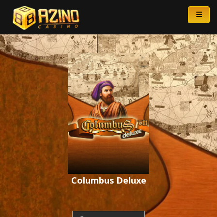
Columbus Deluxe