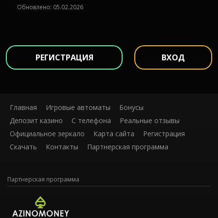
Обновлено:
05.02.2026
РЕГИСТРАЦИЯ
ВХОД
Главная
Игровые автоматы
Бонусы
Депозит казино
С телефона
Реальные отзывы
Официальное зеркало
Карта сайта
Регистрация
Скачать
Контакты
Партнерская программа
Партнерская программа